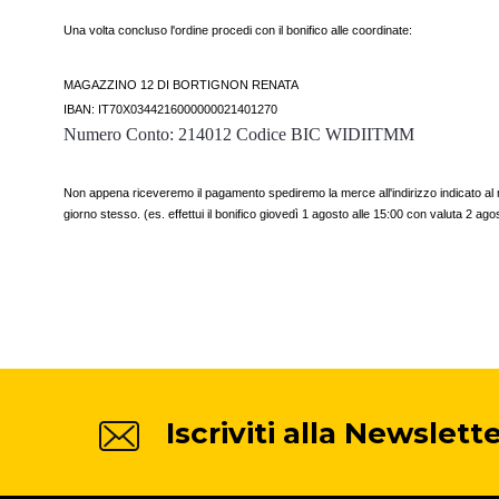
Una volta concluso l'ordine procedi con il bonifico alle coordinate:
MAGAZZINO 12 DI BORTIGNON RENATA
IBAN: IT70X0344216000000021401270
Numero Conto: 214012 Codice BIC WIDIITMM
Non appena riceveremo il pagamento spediremo la merce all'indirizzo indicato al mo
giorno stesso. (es. effettui il bonifico giovedì 1 agosto alle 15:00 con valuta 2 ag
Iscriviti alla Newslette