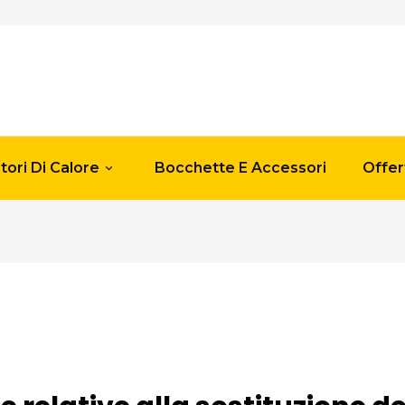
ori Di Calore
Bocchette E Accessori
Offer
