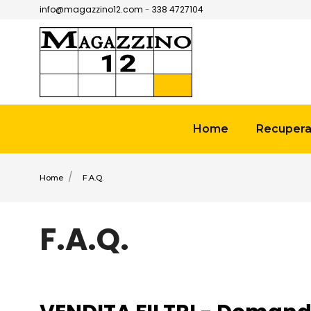
info@magazzino12.com
-
338 4727104
Home
Recuperat
Home
F.A.Q.
F.A.Q.