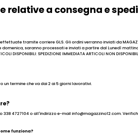
 relative a consegna e sped
 effettuate tramite corriere GLS. Gli ordini verranno inviati da MAGA
 e domenica, saranno processati e inviati a partire dal Lunedì matti
. ARTICOLI DISPONIBILI: SPEDIZIONE IMMEDIATA ARTICOLI NON DISPON
tro un termine che va dai 2 ai 5 giorni lavorativi.
are?
 338 4727104 o all'indirizzo e-mail info@magazzino12.com. Verifich
 come funziona?