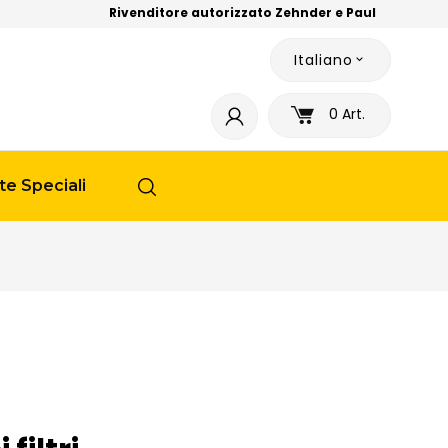
Rivenditore autorizzato Zehnder e Paul
Italiano

0
Art.
te Speciali