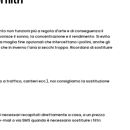
filtri
ianto non funzioni più a regola d'arte e di conseguenza il
isce il sonno, la concentrazione e il rendimento. Si evita
maglia fine opzionali che intercettano i pollini, anche gli
e in inverno l'aria si secchi troppo. Ricordarsi di sostituire
a traffico, cantieri ecc.), noi consigliamo la sostituzione
ri necessari recapitati direttamente a casa, a un prezzo
ail o via SMS quando è necessario sostituire i filtri.