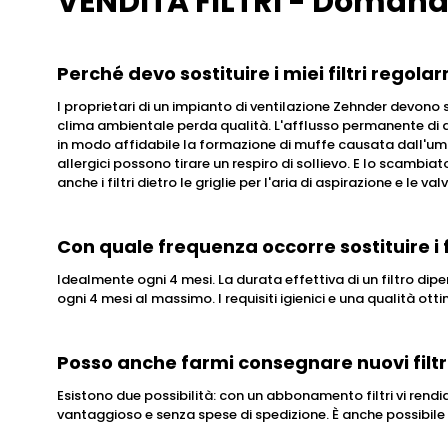
VENDITA FILTRI - Domande r
Perché devo sostituire i miei filtri regol
I proprietari di un impianto di ventilazione Zehnder devono so
clima ambientale perda qualità. L'afflusso permanente di ar
in modo affidabile la formazione di muffe causata dall'umidi
allergici possono tirare un respiro di sollievo. E lo scambia
anche i filtri dietro le griglie per l'aria di aspirazione e le va
Con quale frequenza occorre sostituire i fi
Idealmente ogni 4 mesi. La durata effettiva di un filtro dipe
ogni 4 mesi al massimo. I requisiti igienici e una qualità otti
Posso anche farmi consegnare nuovi filtri 
Esistono due possibilità: con un abbonamento filtri vi rend
vantaggioso e senza spese di spedizione. È anche possibile 