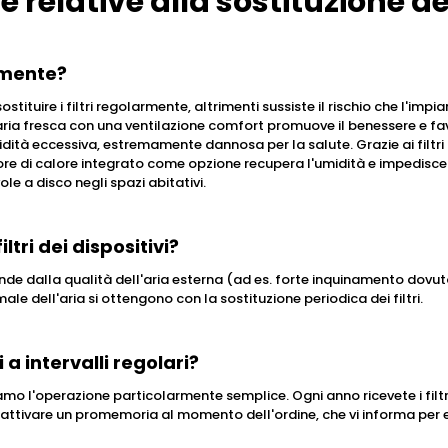
elative alla sostituzione dei 
armente?
stituire i filtri regolarmente, altrimenti sussiste il rischio che l'imp
ia fresca con una ventilazione comfort promuove il benessere e favor
tà eccessiva, estremamente dannosa per la salute. Grazie ai filtri a 
tore di calore integrato come opzione recupera l'umidità e impedisce ch
lvole a disco negli spazi abitativi.
ltri dei dispositivi?
nde dalla qualità dell'aria esterna (ad es. forte inquinamento dovuto 
male dell'aria si ottengono con la sostituzione periodica dei filtri.
a intervalli regolari?
iamo l'operazione particolarmente semplice. Ogni anno ricevete i filt
attivare un promemoria al momento dell'ordine, che vi informa per e-m